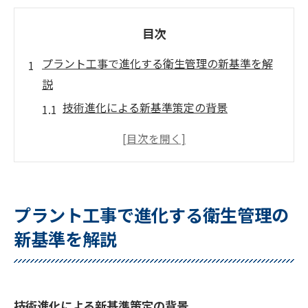
目次
プラント工事で進化する衛生管理の新基準を解
説
技術進化による新基準策定の背景
衛生管理の最新ガイドラインの特徴
新基準がもたらす安全性の向上
プラント工事現場での新基準適用事例
作業者の健康を守るための新たな取り組み
プラント工事で進化する衛生管理の
新基準が効率に及ぼす影響
新基準を解説
最新技術がもたらすプラント工事の衛生管理改
革
デジタルツールの導入と衛生管理
技術進化による新基準策定の背景