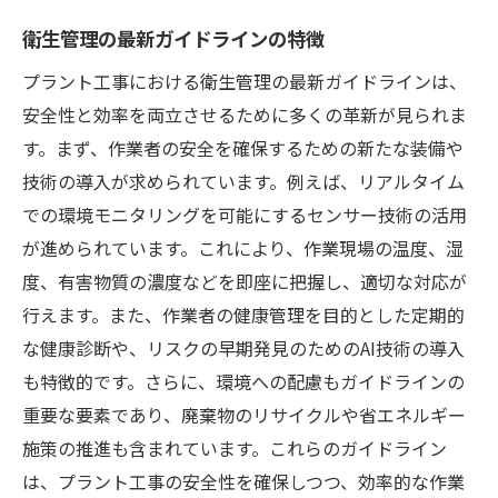
プラント工事現場で求められる新たな衛生管理
衛生管理の最新ガイドラインの特徴
ガイドライン
プラント工事における衛生管理の最新ガイドラインは、
ガイドライン策定のプロセスと要件
安全性と効率を両立させるために多くの革新が見られま
業界標準と法令の最新情報
す。まず、作業者の安全を確保するための新たな装備や
現場でのガイドライン実施の課題
技術の導入が求められています。例えば、リアルタイム
での環境モニタリングを可能にするセンサー技術の活用
ガイドライン遵守のための教育と研修
が進められています。これにより、作業現場の温度、湿
新たなガイドラインがもたらす効果
度、有害物質の濃度などを即座に把握し、適切な対応が
ガイドライン改善に向けたフィードバック
行えます。また、作業者の健康管理を目的とした定期的
プラント工事における健康と安全を守る新基準
な健康診断や、リスクの早期発見のためのAI技術の導入
の重要性
も特徴的です。さらに、環境への配慮もガイドラインの
健康と安全を重視する理由
重要な要素であり、廃棄物のリサイクルや省エネルギー
新基準が健康に与える影響
施策の推進も含まれています。これらのガイドライン
安全対策の強化とその効果
は、プラント工事の安全性を確保しつつ、効率的な作業