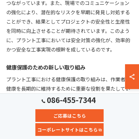
つながっています。また、現場でのコミュニケーション
の強化により、潜在的なリスクを早期に発見し対処する
ことができ、結果としてプロジェクトの安全性と生産性
を同時に向上させることが期待されています。このよう
に、プラント工事においては安全対策の強化が、効率的
かつ安全な工事実現の根幹を成しているのです。
健康保護のための新しい取り組み
プラント工事における健康保護の取り組みは、作業者の
健康を長期的に維持するために重要な役割を果たしてい
ます。新しい基準の導入により、作業環境の安全性が向
086-455-7344
上し、作業者の健康被害を未然に防ぐことが可能になっ
ご応募はこちら
ています。具体的には、労働環境の定期的なモニタリン
グや、適切な保護具の使用が奨励されています。また、
コーポレートサイトはこちら
作業者の健康状態の定期的なチェックや、健康に関する