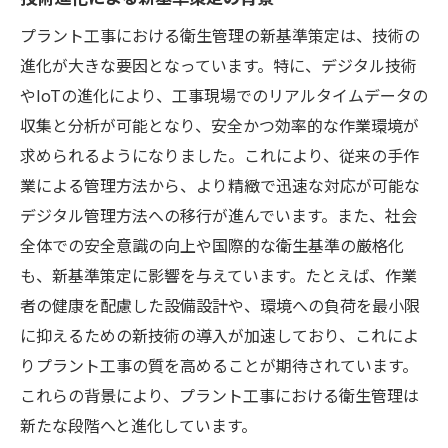
最新技術による作業環境の改善
プラント工事における衛生管理の新基準策定は、技術の
プラント工事におけるリモートモニタリン
進化が大きな要因となっています。特に、デジタル技術
グの活用
やIoTの進化により、工事現場でのリアルタイムデータの
自動化技術が衛生管理に与える影響
収集と分析が可能となり、安全かつ効率的な作業環境が
先進的材料の使用による衛生メリット
求められるようになりました。これにより、従来の手作
技術革新がもたらす安全性の向上
業による管理方法から、より精緻で迅速な対応が可能な
効率と安全を両立するプラント工事の衛生管理
デジタル管理方法への移行が進んでいます。また、社会
戦略
全体での安全意識の向上や国際的な衛生基準の厳格化
衛生管理戦略の設計プロセス
も、新基準策定に影響を与えています。たとえば、作業
者の健康を配慮した設備設計や、環境への負荷を最小限
効率化を図るためのベストプラクティス
に抑えるための新技術の導入が加速しており、これによ
安全性向上を実現する管理方法
りプラント工事の質を高めることが期待されています。
現場での衛生リスク評価の重要性
これらの背景により、プラント工事における衛生管理は
効率と安全を高めるためのチームワーク
新たな段階へと進化しています。
戦略的衛生管理の長期的な影響