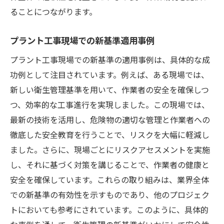
持続可能な開発と衛生管理の統合
ることにつながります。
新技術がもたらす将来の可能性
変化する社会に対応する衛生管理
プラント工事現場での新基準適用事例
次世代の衛生管理システムの展望
プラント工事現場での新基準の適用事例は、具体的な成
未来志向の衛生管理がもたらすメリット
功例として注目されています。例えば、ある現場では、
プラント工事の現場で活用される最新の衛生管
新しい衛生管理基準を用いて、作業者の安全を確保しつ
理技術
つ、効率的な工事進行を実現しました。この現場では、
最新の技術を活用し、危険物の適切な管理と作業者への
現場で導入される革新的な技術
徹底した安全教育を行うことで、リスクを大幅に軽減し
最新技術がもたらす安全性の強化
ました。さらに、現場ごとにリスクアセスメントを実施
デジタル化による効率的な衛生管理
し、それに基づく対策を講じることで、作業者の健康と
センサー技術を活用したリアルタイム監視
安全を確保しています。これらの取り組みは、業界全体
自動化技術による作業者の安全確保
での新基準の有効性を示すものであり、他のプロジェク
新技術普及が現場に与える影響
トにおいても参考にされています。このように、具体的