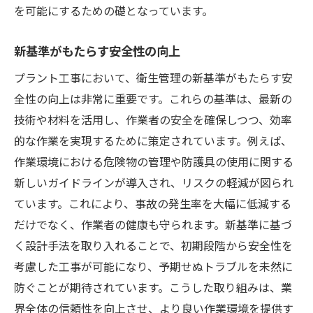
を可能にするための礎となっています。
健康保護のための新しい取り組み
作業環境改善による健康維持
新基準がもたらす安全性の向上
新基準の導入によるリスク低減
プラント工事において、衛生管理の新基準がもたらす安
プラント工事での衛生管理がもたらす効率化の
全性の向上は非常に重要です。これらの基準は、最新の
メリット
技術や材料を活用し、作業者の安全を確保しつつ、効率
効率化が可能にする時間とコストの節約
的な作業を実現するために策定されています。例えば、
作業の流れを最適化する衛生管理
作業環境における危険物の管理や防護具の使用に関する
設備の持続可能な運用を支える管理方法
新しいガイドラインが導入され、リスクの軽減が図られ
効率化による品質向上の可能性
ています。これにより、事故の発生率を大幅に低減する
コスト削減を促進する衛生管理の具体例
だけでなく、作業者の健康も守られます。新基準に基づ
く設計手法を取り入れることで、初期段階から安全性を
効率的なプラント運営を支える要因
考慮した工事が可能になり、予期せぬトラブルを未然に
衛生管理の観点から見るプラント工事の未来
防ぐことが期待されています。こうした取り組みは、業
未来のプラント工事を変革する要因
界全体の信頼性を向上させ、より良い作業環境を提供す