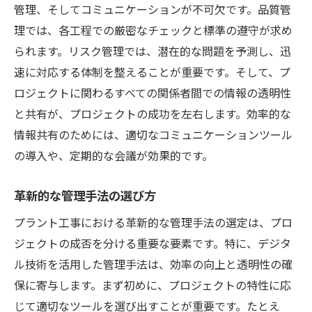
管理、そしてコミュニケーションが不可欠です。品質管
情報共有の強化プラント工事で成功をつかむ
理では、各工程での厳密なチェックと標準の遵守が求め
効果的な情報共有のための戦略
られます。リスク管理では、潜在的な問題を予測し、迅
情報共有がもたらす組織の強み
速に対応する体制を整えることが重要です。そして、プ
チーム間の連携を深める方法
ロジェクトに関わるすべての関係者間での情報の透明性
と共有が、プロジェクトの成功を左右します。効率的な
情報の透明性がもたらす信頼性
情報共有のためには、適切なコミュニケーションツール
デジタルプラットフォーム活用事例
の導入や、定期的な会議が効果的です。
コミュニケーション強化による生産性向上
プラント工事の品質向上具体的戦略を探る
革新的な管理手法の選び方
品質向上のための基本的な取り組み
プラント工事における革新的な管理手法の選定は、プロ
品質管理プロセスの見直し方法
ジェクトの成否を分ける重要な要素です。特に、デジタ
データに基づく品質管理の実践
ル技術を活用した管理手法は、効率の向上と透明性の確
品質向上を支える技術革新
保に寄与します。まず初めに、プロジェクトの特性に応
効果的な品質監査と評価
じて適切なツールを選び出すことが重要です。たとえ