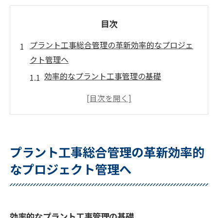
目次
プラント工事総合管理の革新効率的なプロジェ
クト管理へ
効率的なプラント工事管理の基礎
プロジェクト成功のための重要な要素
革新的な管理手法の選び方
プロジェクト管理ツールの選定基準
実践的な管理スキルの育成方法
プラント工事総合管理の革新効率的
管理手法の継続的改善プロセス
なプロジェクト管理へ
デジタルツールで変わるプラント工事の透明性
デジタルツール導入による効果
透明性がもたらすプロジェクトのメリット
効率的なプラント工事管理の基礎