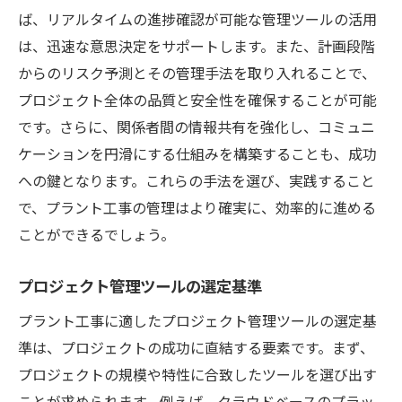
ば、リアルタイムの進捗確認が可能な管理ツールの活用
品質向上のための継続的なトレーニング
は、迅速な意思決定をサポートします。また、計画段階
リスク管理とコスト削減プラント工事の未来
からのリスク予測とその管理手法を取り入れることで、
リスク管理の最新トレンド
プロジェクト全体の品質と安全性を確保することが可能
コスト削減のための戦略的プランニング
です。さらに、関係者間の情報共有を強化し、コミュニ
リスク低減を可能にする技術
ケーションを円滑にする仕組みを構築することも、成功
コスト効率を最大化する方法
への鍵となります。これらの手法を選び、実践すること
プロジェクトの成功に繋がるリスクアセス
で、プラント工事の管理はより確実に、効率的に進める
メント
ことができるでしょう。
持続可能なコスト削減アプローチ
プロジェクト管理ツールの選定基準
リアルタイム進捗管理でつかむプラント工事の
成功
プラント工事に適したプロジェクト管理ツールの選定基
準は、プロジェクトの成功に直結する要素です。まず、
進捗管理の重要性とその効果
プロジェクトの規模や特性に合致したツールを選び出す
リアルタイムデータの活用法
ことが求められます。例えば、クラウドベースのプラッ