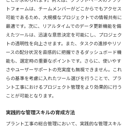
進捗管理システムの導入メリット
トフォームは、チームメンバーがどこからでもアクセス
プロジェクト全体の見える化
可能であるため、大規模なプロジェクトでの情報共有に
進捗遅延を防ぐための予防策
最適です。次に、リアルタイムでのデータ更新機能を備
効果的な進捗レビューとフィードバック
えたツールは、迅速な意思決定を可能にし、プロジェク
プラント工事におけるコミュニケーション革新
トの透明性を向上させます。また、タスクの進捗やリソ
の重要性
ースの配分状況を直感的に把握できるダッシュボード機
能も、選定時の重要なポイントです。さらに、使いやす
コミュニケーション革新の必要性
さやユーザーサポートの充実度も無視できません。これ
効果的なコミュニケーション戦略
らの基準を考慮に入れたツール選びを行うことで、プラ
デジタルツールが支えるコミュニケーショ
ント工事におけるプロジェクト管理をより効果的に行う
ン
ことが可能となります。
チームの一体感を高める方法
コミュニケーション障害の克服方法
実践的な管理スキルの育成方法
成功に導くコミュニケーションの実践例
プラント工事の総合管理において、実践的な管理スキル