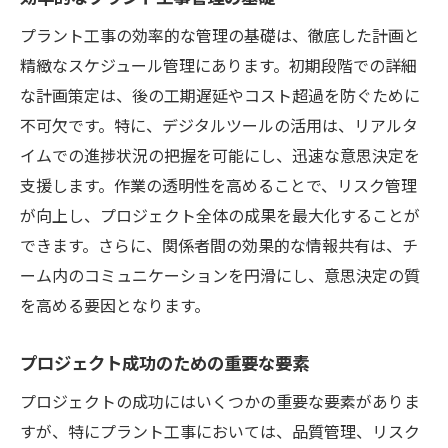
デジタル技術が可能にするリアルタイム情
プラント工事の効率的な管理の基礎は、徹底した計画と
報の活用
精緻なスケジュール管理にあります。初期段階での詳細
クラウドベースプラットフォームの利点
な計画策定は、後の工期遅延やコスト超過を防ぐために
情報の一元管理とアクセスの改善
不可欠です。特に、デジタルツールの活用は、リアルタ
デジタル化に伴うセキュリティ対策
イムでの進捗状況の把握を可能にし、迅速な意思決定を
迅速な意思決定を支えるプラント工事デジタル
支援します。作業の透明性を高めることで、リスク管理
化
が向上し、プロジェクト全体の成果を最大化することが
デジタル化による意思決定プロセスの変化
できます。さらに、関係者間の効果的な情報共有は、チ
ーム内のコミュニケーションを円滑にし、意思決定の質
リアルタイムデータの活用と意思決定
を高める要因となります。
迅速な意思決定を促進する技術
デジタル化によるコミュニケーションの効
プロジェクト成功のための重要な要素
率化
プロジェクトの成功にはいくつかの重要な要素がありま
プロジェクトリーダーの新しい役割
すが、特にプラント工事においては、品質管理、リスク
デジタル化の浸透がもたらす将来像