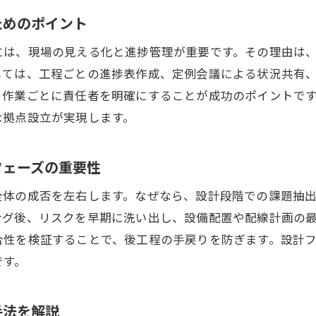
拠点設立を成功に導くプラント工事会社の選定基準
ためのポイント
プラント工事の実績が拠点設立に与える影響を解説
には、現場の見える化と進捗管理が重要です。その理由は
拠点設立で参考になるプラント工事の成功事例集
しては、工程ごとの進捗表作成、定例会議による状況共有
プラント工事会社のランキングと拠点設立の関係性
、作業ごとに責任者を明確にすることが成功のポイントで
な拠点設立が実現します。
拠点設立時に知っておきたいプラント工事の企業動
成功事例から学ぶプラント工事と拠点設立のポイン
フェーズの重要性
全体の成否を左右します。なぜなら、設計段階での課題抽
ング後、リスクを早期に洗い出し、設備配置や配線計画の
合性を検証することで、後工程の手戻りを防ぎます。設計
です。
手法を解説