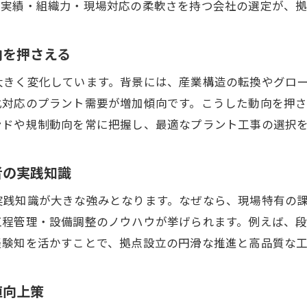
、実績・組織力・現場対応の柔軟さを持つ会社の選定が、拠
拠点設立でのプラント工事と工場建設の違いを理解
プラント工事の業界地図から見る拠点設立のポイン
向を押さえる
拠点設立時に必要なプラント工事会社の選定基準
プラント工事を活かす拠点設立の成功条件を整理
大きく変化しています。背景には、産業構造の転換やグロ
化対応のプラント需要が増加傾向です。こうした動向を押
プラント工事経験者が語る拠点設立の現場知識
ンドや規制動向を常に把握し、最適なプラント工事の選択
プラント工事経験者が明かす拠点設立の現場課題
拠点設立で役立つプラント工事現場のノウハウ集
者の実践知識
プラント工事経験を活かした拠点設立のポイント整
実践知識が大きな強みとなります。なぜなら、現場特有の
拠点設立で生きるプラント工事の実践的アドバイス
工程管理・設備調整のノウハウが挙げられます。例えば、
プラント工事と拠点設立のリアルな現場エピソード
経験知を活かすことで、拠点設立の円滑な推進と高品質な
経験者目線で見る拠点設立とプラント工事の注意点
業界地図から読み解くプラント工事と拠点設立
値向上策
業界地図で把握するプラント工事と拠点設立の現状