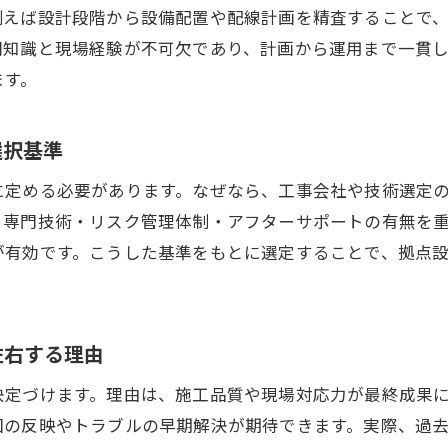
プラント工事と拠点設立のリスク管理手法を解説
例えば設計段階から設備配置や配線計画を精査することで
拠点設立に不可欠なプラント工事の安全対策とは
門知識と現場経験が不可欠であり、計画から運用まで一貫
プラント工事現場で求められる拠点設立の実践知識
ます。
プラント工事がもたらす拠点設立の新たな価値
プラント工事が拠点設立にもたらす業務効率化の効
選択基準
拠点設立で注目のプラント工事による生産性向上策
に定める必要があります。なぜなら、工事会社や技術選定
プラント工事で実現する持続可能な拠点運営のポイ
・専門技術・リスク管理体制・アフターサポートの有無を
プラント工事の技術革新が拠点設立を変える理由
が有効です。こうした基準をもとに選定することで、拠点
拠点設立におけるプラント工事の専門性とその重要
プラント工事の最新動向から拠点の新価値を考える
左右する理由
拠点設立なら知っておきたいプラント工事の要点
拠点設立のためのプラント工事の基本プロセス解説
決定づけます。理由は、施工品質や現場対応力が最終成果
図の反映やトラブルの早期解決が期待できます。実際、過
プラント工事の要点を押さえた拠点設立の進め方