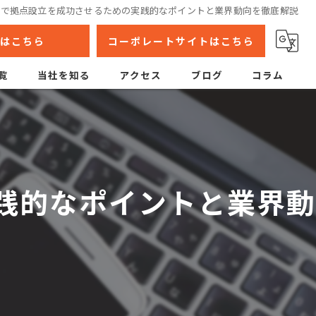
事で拠点設立を成功させるための実践的なポイントと業界動向を徹底解説
はこちら
コーポレートサイトはこちら
覧
当社を知る
アクセス
ブログ
コラム
高収入
経験者優遇
未経験
践的なポイントと業界動
施工管理
坂出市のプラント工事