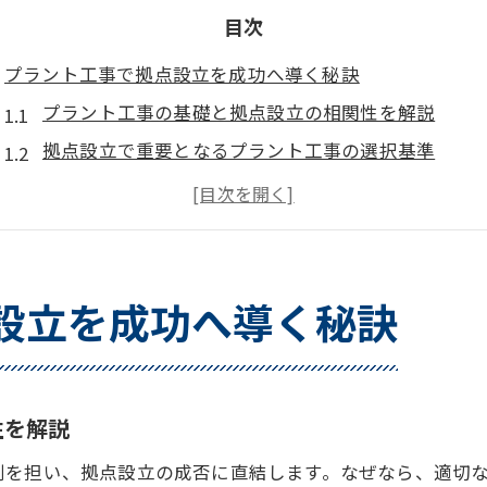
目次
プラント工事で拠点設立を成功へ導く秘訣
プラント工事の基礎と拠点設立の相関性を解説
拠点設立で重要となるプラント工事の選択基準
プラント工事会社選びが拠点の成否を左右する理由
プラント工事と拠点設立の最新業界動向を押さえる
拠点設立時に役立つプラント工事経験者の実践知識
プラント工事を活用した拠点設立の価値向上策
設立を成功へ導く秘訣
拠点設立の流れとプラント工事の実践知識
拠点設立の計画段階で知るべきプラント工事の流れ
プラント工事の施工管理で失敗しないためのポイン
性を解説
拠点設立におけるプラント工事の設計フェーズの重
割を担い、拠点設立の成否に直結します。なぜなら、適切