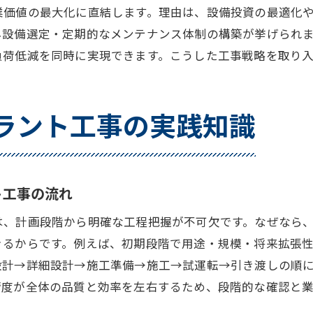
業価値の最大化に直結します。理由は、設備投資の最適化
拠点設立に強みを持つプラント工事会社の特徴分析
ネ設備選定・定期的なメンテナンス体制の構築が挙げられ
プラント工事業界の勢力図と拠点設立の動向解説
負荷低減を同時に実現できます。こうした工事戦略を取り
拠点設立におけるプラント工事会社の選び方ガイド
プラント工事の業界地図活用術と拠点設立への応用
拠点設立とプラント工事の今後の展望を業界地図で
ラント工事の実践知識
拠点設立を目指すならプラント工事の最新動向も必見
拠点設立に直結するプラント工事の最新技術動向
プラント工事の業界ランキングと拠点設立の位置付
ト工事の流れ
拠点設立に影響するプラント工事の人材・技術トレ
は、計画段階から明確な工程把握が不可欠です。なぜなら
プラント工事と拠点設立の将来性を最新動向から解
きるからです。例えば、初期段階で用途・規模・将来拡張
拠点設立計画で押さえたいプラント工事の話題
設計→詳細設計→施工準備→施工→試運転→引き渡しの順
プラント工事業界の革新と拠点設立の関連性
精度が全体の品質と効率を左右するため、段階的な確認と
プラント工事会社選びと拠点設立の成功事例を紹介