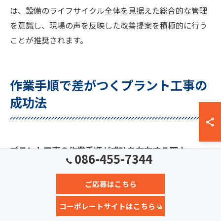
は、設備のライフサイクル全体を見据えた総合的な管理
を意識し、現場の声を反映した改善提案を積極的に行う
ことが推奨されます。
作業手順で差がつくプラント工事の
成功法
プラント工事の作業手順が成功を左右する理由
086-455-7344
プラント工事は多くの工程が複雑に絡み合うため、作業
手順を正確に把握し計画的に進めることが成功の鍵とな
ご応募はこちら
ります。作業手順に沿った進行ができない場合、工期の
コーポレートサイトはこちら
遅延や品質の低下、さらには安全事故の発生リスクも高