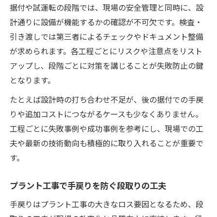
作業手順で差がつくプラント工事の成功法
据付や試運転の段階では、現場の安全管理と同時に、設
計通りに設備が機能するかの確認が不可欠です。検査・
プラント工事の作業手順が成功を左右する
引き渡しでは第三者によるチェックやドキュメント整備
理由
が求められます。各工程ごとにリスクや注意点をリスト
段取りの工夫で変わるプラント工事の成果
アップし、段階ごとに対策を講じることが失敗防止の鍵
現場目線で考えるプラント工事の作業手順
となります。
失敗談から学ぶプラント工事の成功ポイン
たとえば設計時の打ち合わせ不足が、後の据付での手戻
ト
りや追加コストにつながるケースも少なくありません。
安全管理を徹底したプラント工事の実例紹
工程ごとに失敗事例や成功事例を参考にし、現場での工
介
夫や最新の技術動向も積極的に取り入れることが重要で
現場経験で学ぶプラント工事工程管理の極意
す。
経験者が語るプラント工事工程管理の基本
現場で役立つプラント工事の工程管理術
プラント工事で手戻りを防ぐ段取りの工夫
チーム連携が鍵となるプラント工事の進め
手戻りはプラント工事の大きなロス要因となるため、段
方