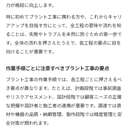
手戻りゼロを目指すプラント工事の計画方
力が格段に向上します。
法
特に初めてプラント工事に携わる方や、これからキャリ
現場で活かせるプラント工事の段取り術
アアップを目指す方にとって、全工程の意味や流れを知
工程ごとに必要なプラント工事の注意点
ることは、失敗やトラブルを未然に防ぐための第一歩で
プラント工事でよくある失敗とその回避策
す。全体の流れを押さえたうえで、各工程の要点に目を
設計から稼働までの実践的プラント工事ガイド
向けることが重要です。
設計段階で重要なプラント工事のポイント
作業手順ごとに注意すべきプラント工事の要点
調達・製作で意識したいプラント工事の実
践法
プラント工事の作業手順では、各工程ごとに押さえるべ
据付作業の流れとプラント工事の安全確保
き要点が異なります。たとえば、計画段階では事前調査
やリスクアセスメント、設計段階では顧客ニーズの正確
試運転から引き渡しまでのプラント工事手
な把握や設計者と施工者の連携が重要です。調達では資
順
材や機器の品質・納期管理、製作段階では精度管理と安
稼働後に注意すべきプラント工事の管理方
全対策が問われます。
法