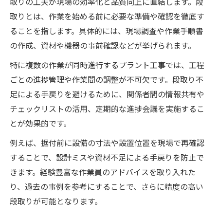
取りの工夫が現場の効率化と品質向上に直結します。段
工程ごとに異なるプラント工事の課題と対
取りとは、作業を始める前に必要な準備や確認を徹底す
策
ることを指します。具体的には、現場調査や作業手順書
現場改善に直結するプラント工事の実践知
の作成、資材や機器の事前確認などが挙げられます。
識
特に複数の作業が同時進行するプラント工事では、工程
ごとの進捗管理や作業間の調整が不可欠です。段取り不
足による手戻りを避けるために、関係者間の情報共有や
チェックリストの活用、定期的な進捗会議を実施するこ
とが効果的です。
例えば、据付前に設備の寸法や設置位置を現場で再確認
することで、設計ミスや資材不足による手戻りを防止で
きます。経験豊富な作業員のアドバイスを取り入れた
り、過去の事例を参考にすることで、さらに精度の高い
段取りが可能となります。