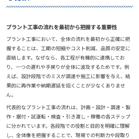
工程ごとに押さえるべきプラント工事の要点
設計から施工までのプラント工事工程の特
プラント工事の流れを最初から把握する重要性
徴
プラント工事において、全体の流れを最初から正確に把
調達段階で失敗しないプラント工事の工夫
握することは、工期の短縮やコスト削減、品質の安定に
製作と据付で重視すべきプラント工事の手
直結します。なぜなら、各工程が有機的に連携してお
順
り、一つの遅れや手戻りが全体に波及するためです。例
試運転前に確認したいプラント工事の準備
えば、設計段階でのミスが調達や施工に影響を与え、結
事項
果的に再作業や納期遅延を招くことが少なくありませ
検査を通じて強化するプラント工事の安全
ん。
対策
代表的なプラント工事の流れは、計画・設計・調達・製
段取り上手は失敗しないプラント工事の流れ
作・据付・試運転・検査・引き渡し・稼働の各ステップ
プラント工事における段取りと工程管理の
に分かれています。各段階での役割と目的を明確に理解
コツ
し、全体像を把握することで、現場での判断力や段取り